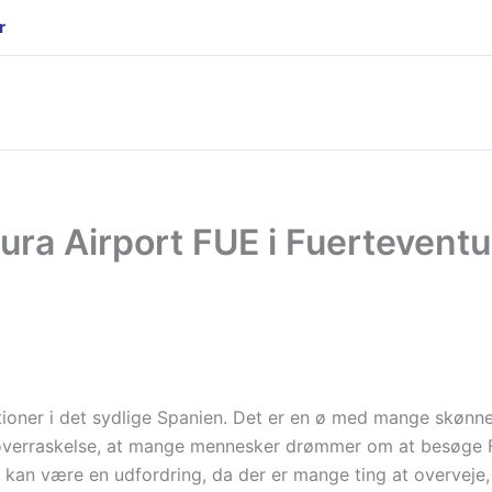
r
ntura Airport FUE i Fuertevent
tioner i det sydlige Spanien. Det er en ø med mange skønn
 en overraskelse, at mange mennesker drømmer om at besøge
te kan være en udfordring, da der er mange ting at overveje, n