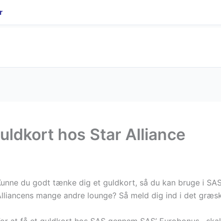
r
guldkort hos Star Alliance
unne du godt tænke dig et guldkort, så du kan bruge i SAS l
lliancens mange andre lounge? Så meld dig ind i det græs
or at få et guldkort hos SAS gennem SAS’ Eurobonus , skal 