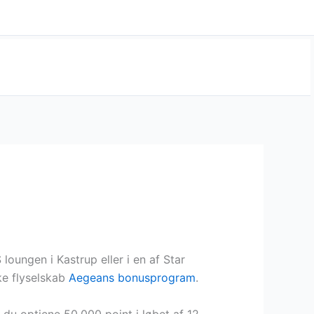
oungen i Kastrup eller i en af Star
ke flyselskab
Aegeans bonusprogram
.
du optjene 50.000 point i løbet af 12