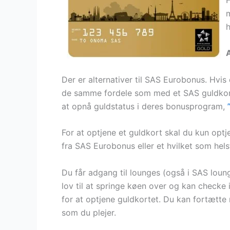
m
h
Der er alternativer til SAS Eurobonus. Hvi
de samme fordele som med et SAS guldkort.
at opnå guldstatus i deres bonusprogram,
For at optjene et guldkort skal du kun opt
fra SAS Eurobonus eller et hvilket som hels
Du får adgang til lounges (også i SAS lou
lov til at springe køen over og kan checke
for at optjene guldkortet. Du kan fortætte 
som du plejer.