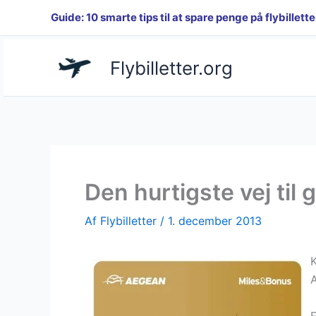
Gå
Guide: 10 smarte tips til at spare penge på flybillette
til
indholdet
Flybilletter.org
Den hurtigste vej til 
Af
Flybilletter
/
1. december 2013
K
A
F