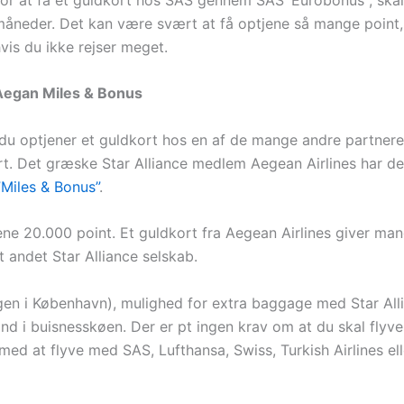
åneder. Det kan være svært at få optjene så mange point, hv
vis du ikke rejser meget.
Aegan Miles & Bonus
s du optjener et guldkort hos en af de mange andre partnere
 Det græske Star Alliance medlem Aegean Airlines har det
”Miles & Bonus”
.
jene 20.000 point. Et guldkort fra Aegean Airlines giver m
t andet Star Alliance selskab.
ngen i København), mulighed for extra baggage med Star All
 ind i buisnesskøen. Der er pt ingen krav om at du skal fly
med at flyve med SAS, Lufthansa, Swiss, Turkish Airlines ell